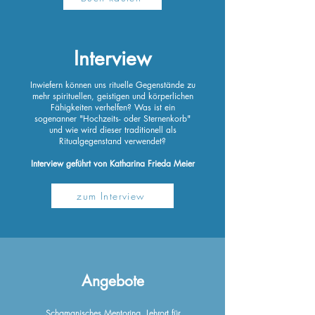
Interview
Inwiefern können uns rituelle Gegenstände zu
mehr spirituellen, geistigen und körperlichen
Fähigkeiten verhelfen? Was ist ein
sogenanner "Hochzeits- oder Sternenkorb"
und wie wird dieser traditionell als
Ritualgegenstand verwendet?
Interview geführt von Katharina Frieda Meier
zum Interview
Angebote
Schamanisches Mentoring, Lehrort für