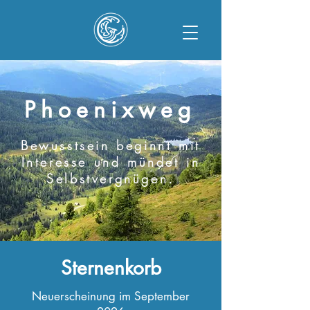
Phoenixweg
Bewusstsein beginnt mit
Interesse und mündet in
Selbstvergnügen.
Sternenkorb
Neuerscheinung im September