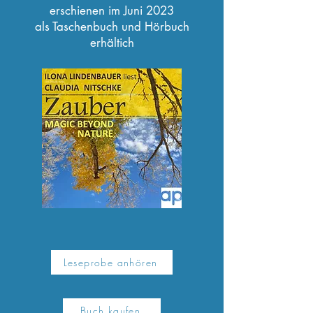
erschienen im Juni 2023
als Taschenbuch und Hörbuch
erhältich
Leseprobe anhören
Buch kaufen