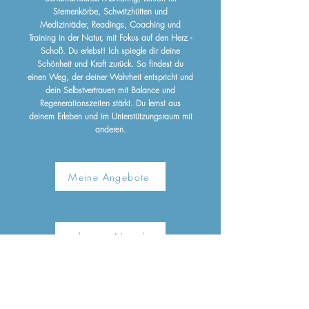
Sternenkörbe, Schwitzhütten und
Medizinräder, Readings, Coaching und
Training in der Natur, mit Fokus auf den Herz -
Schoß. Du erlebst! Ich spiegle dir deine
Schönheit und Kraft zurück. So findest du
einen Weg, der deiner Wahrheit entspricht und
dein Selbstvertrauen mit Balance und
Regenerationszeiten stärkt. Du lernst aus
deinem Erleben und im Unterstützungsraum mit
anderen.
Meine Angebote
zum letzten Newsletter