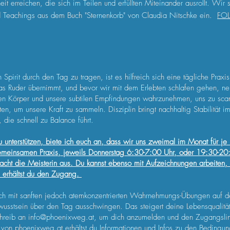
it erreichen, die sich im Teilen und erfüllten Miteinander ausrollt. Wir 
d Teachings aus dem Buch "Sternenkorb" von Claudia Nitschke ein.
FOL
Spirit durch den Tag zu tragen, ist es hilfreich sich eine tägliche Prax
as Ruder übernimmt, und bevor wir mit dem Erlebten schlafen gehen, n
ren Körper und unsere subtilen Empfindungen wahrzunehmen, uns zu sca
en, um unsere Kraft zu sammeln. Disziplin bringt nachhaltig Stabilität i
t, die schnell zu Balance führt.
 unterstützen, biete ich euch an, dass wir uns zweimal im Monat für je
emeinsamen Praxis, jeweils Donnerstag 6:30-7:00 Uhr, oder 19:30-20:
macht die Meisterin aus. Du kannst ebenso mit Aufzeichnungen arbeiten,
erhältst du den Zugang.
ich mit sanften jedoch atemkonzentrierten Wahrnehmungs-Übungen auf 
wusstsein über den Tag ausschwingen. Das steigert deine Lebensqualit
schreib an
info@phoenixweg.at
, um dich anzumelden und den Zugangslink
r
von phoenixweg.at erhältst du Informationen und Infos zu den Bedingun