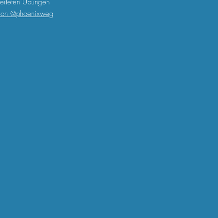
leiteten Übungen
 von @phoenixweg