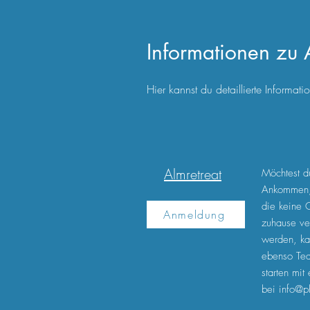
Informationen zu
Hier kannst du detaillierte Inform
Almretreat
Möchtest du
Ankommen, T
die keine G
Anmeldung
zuhause ver
werden, ka
ebenso Tea
starten mi
bei
info@p