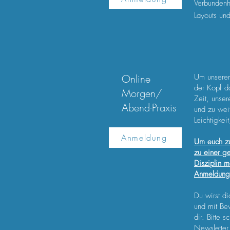
Verbundenhe
Layouts un
Online
Um unseren 
der Kopf d
Morgen/
Zeit, unse
Abend-Praxis
und zu weit
Leichtigkei
Anmeldung
Um euch zu
zu einer g
Disziplin 
Anmeldung 
Du wirst d
und mit Be
dir. Bitte 
Newslette