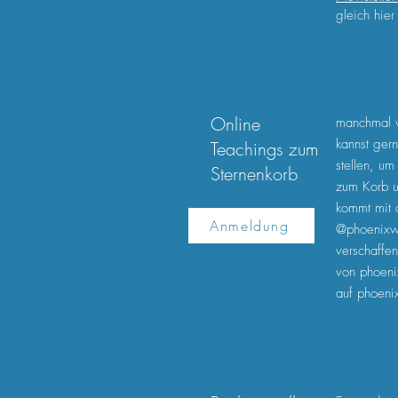
gleich hie
Online
manchmal w
kannst ger
Teachings zum
stellen, um
Sternenkorb
zum Korb u
kommt mit 
Anmeldung
@phoenixweg
verschaffe
von phoeni
auf phoeni