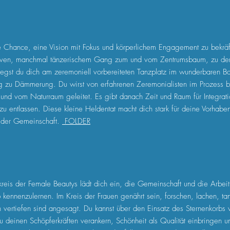
ne Chance, eine Vision mit Fokus und körperlichem Engagement zu bekräf
iven, manchmal tänzerischem Gang zum und vom Zentrumsbaum, zu dem
wegst du dich am zeremoniell vorbereiteten Tanzplatz im wunderbaren 
zu Dämmerung. Du wirst von erfahrenen Zeremonialisten im Prozess be
und vom Naturraum geleitet. Es gibt danach Zeit und Raum für Integrati
zu entlassen. Diese kleine Heldentat macht dich stark für deine Vorhabe
in der Gemeinschaft.
FOLDER
kreis der Female Beautys lädt dich ein, die Gemeinschaft und die Arbei
 kennenzulernen. Im Kreis der Frauen genährt sein, forschen, lachen, t
n vertiefen sind angesagt. Du kannst über den Einsatz des Sternenkorbs 
 deinen Schöpferkräften verankern, Schönheit als Qualität einbringen u