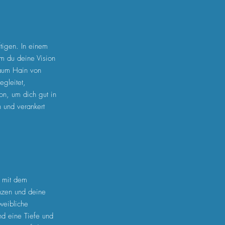
tigen. In einem
 du deine Vision
Baum Hain von
gleitet,
on, um dich gut in
n und verankert
t mit dem
anzen und deine
weibliche
nd eine Tiefe und