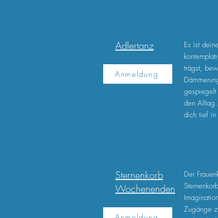
Adlertanz
Es ist dei
kontemplat
trägst, be
Anmeldung
Dämmerung 
gespiegelt 
den Alltag 
dich tief 
Sternenkorb
Der Frauen
Sternenkorb
Wochenenden
Imaginatio
Zugänge zu
Anmeldung