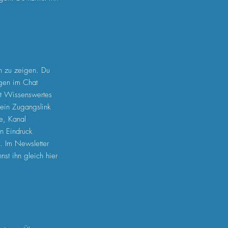
h zu zeigen. Du
agen im Chat
rst Wissenswertes
ein Zugangslink
e, Kanal
n Eindruck
n.
Im Newsletter
st ihn gleich hier