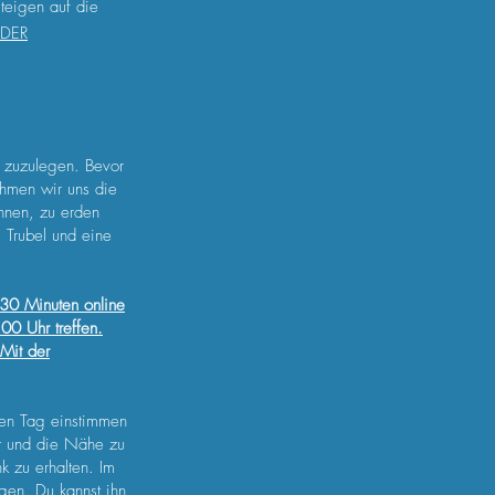
steigen auf die
DER
is zuzulegen. Bevor
ehmen wir uns die
nnen, zu erden
m Trubel und eine
 30 Minuten online
00 Uhr treffen.
 Mit der
den Tag einstimmen
ät und die Nähe zu
 zu erhalten. Im
gen. Du kannst ihn