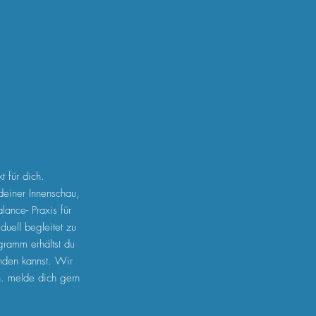
t für dich.
 deiner Innenschau,
lance- Praxis für
duell begleitet zu
gramm erhältst du
nden kannst. Wir
n. melde dich gern