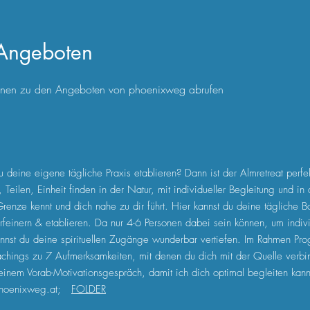
 Angeboten
ationen zu den Angeboten von phoenixweg abrufen
 deine eigene tägliche Praxis etablieren? Dann ist der Almretreat perfek
eilen, Einheit finden in der Natur, mit individueller Begleitung und in
renze kennt und dich nahe zu dir führt. Hier kannst du deine tägliche Ba
feinern & etablieren. Da nur 4-6 Personen dabei sein können, um indivi
nnst du deine spirituellen Zugänge wunderbar vertiefen. Im Rahmen Pro
chings zu 7 Aufmerksamkeiten, mit denen du dich mit der Quelle verbi
t einem Vorab-Motivationsgespräch, damit ich dich optimal begleiten kan
hoenixweg.at
;
FOLDER