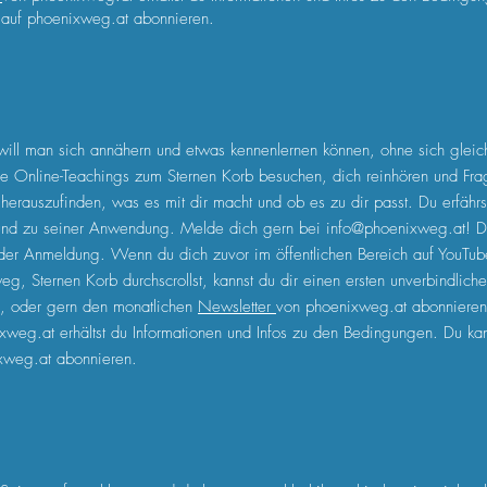
r auf phoenixweg.at abonnieren.
ill man sich annähern und etwas kennenlernen können, ohne sich gleic
ne Online-Teachings zum Sternen Korb besuchen, dich reinhören und Fr
 herauszufinden, was es mit dir macht und ob es zu dir passt. Du erfäh
nd zu seiner Anwendung. Melde dich gern bei
info@phoenixweg.at
! D
der Anmeldung. Wenn du dich zuvor im öffentlichen Bereich auf YouTub
, Sternen Korb durchscrollst, kannst du dir einen ersten unverbindliche
n, oder gern den monatlichen
Newsletter
von phoenixweg.at abonniere
xweg.at erhältst du Informationen und Infos zu den Bedingungen. Du kann
xweg.at abonnieren.