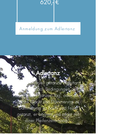
620,- €
Anmeldung zum Adlertanz
Adlertanz
Der zeremoniell getanzte Adlertanz
wird, je nach Bedingungen am
Berg, einen ganzen Tag, oder eine
ganze Nacht von Dämmerung zu
Dämmerung zu Baum und Feuer
getanzt, er beginnt und endet mit
einer Pfeifenzeremonie.