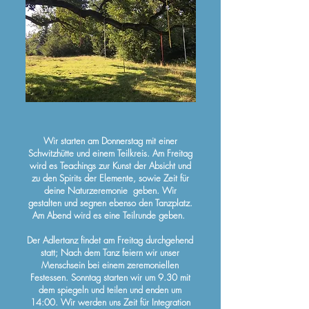
Wir starten am Donnerstag mit einer
Schwitzhütte und einem Teilkreis. Am Freitag
wird es Teachings zur Kunst der Absicht und
zu den Spirits der Elemente, sowie Zeit für
deine Naturzeremonie geben. Wir
gestalten und segnen ebenso den Tanzplatz.
Am Abend wird es eine Teilrunde geben.
Der Adlertanz findet am Freitag durchgehend
statt; Nach dem Tanz feiern wir unser
Menschsein bei einem zeremoniellen
Festessen. Sonntag starten wir um 9.30 mit
dem spiegeln und teilen und enden um
14:00. Wir werden uns Zeit für Integration